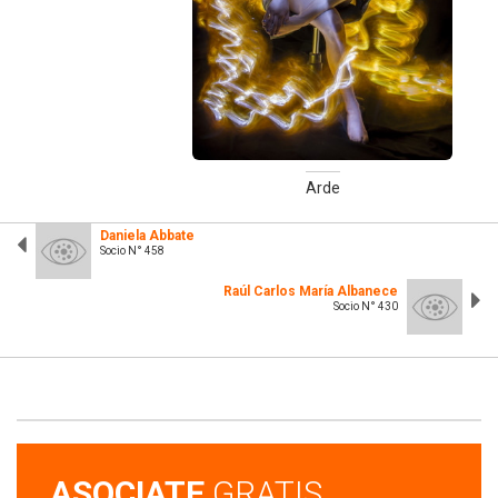
Arde
Daniela Abbate
Socio N° 458
Raúl Carlos María Albanece
Socio N° 430
ASOCIATE
GRATIS