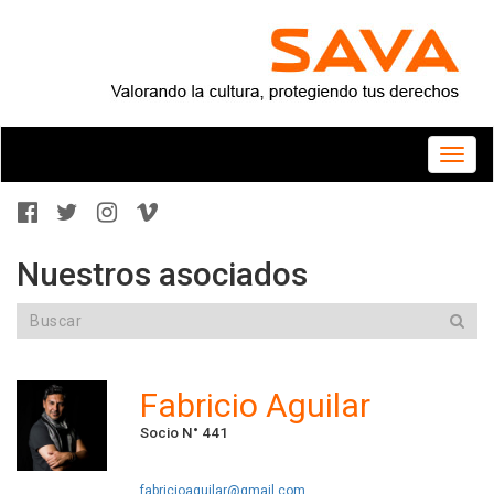
Toggle
naviga
Nuestros asociados
Fabricio Aguilar
Socio N° 441
fabricioaguilar@gmail.com