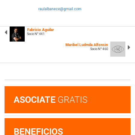
raulalbanece@gmail.com
Fabricio Aguilar
Socio N° 441
Maribel Ludmila Alfonsin
Socio N° 460
ASOCIATE
GRATIS
BENEFICIOS