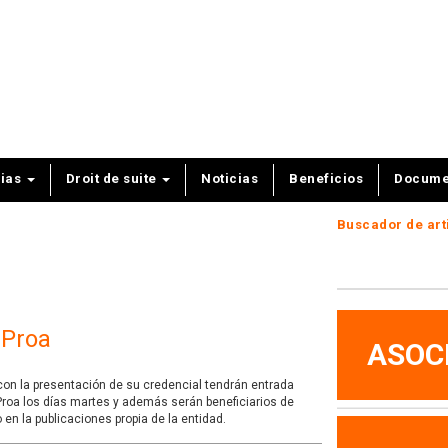
cias
Droit de suite
Noticias
Beneficios
Docume
Buscador de art
 Proa
ASOC
on la presentación de su credencial tendrán entrada
Proa los días martes y además serán beneficiarios de
n la publicaciones propia de la entidad.