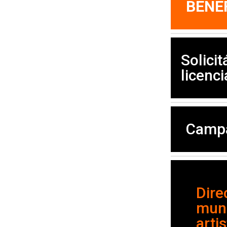
BENE
Solicit
licenci
Campa
Dire
mund
arti