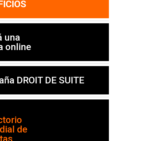
FICIOS
á una
a online
ña DROIT DE SUITE
ctorio
ial de
stas