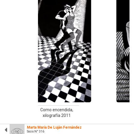
a,
Reflejos, xilografía,
1
2018
Marta María De Luján Fernández
Socio N° 316