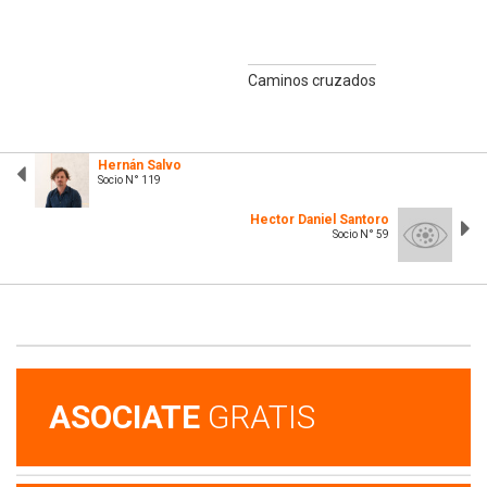
ntes
Caminos cruzados
Hernán Salvo
Socio N° 119
Hector Daniel Santoro
Socio N° 59
ASOCIATE
GRATIS