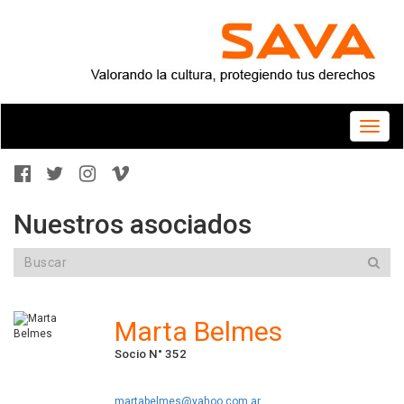
Toggle
naviga
Nuestros asociados
Marta Belmes
Socio N° 352
martabelmes@yahoo.com.ar