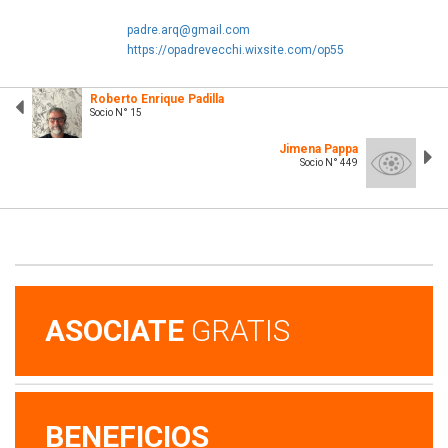
padre.arq@gmail.com
https://opadrevecchi.wixsite.com/op55
Roberto Enrique Padilla
Socio N° 15
Jimena Pappa
Socio N° 449
ASOCIATE
GRATIS
BENEFICIOS