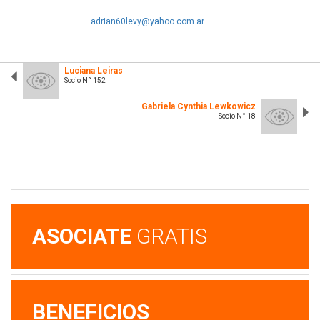
adrian60levy@yahoo.com.ar
Luciana Leiras
Socio N° 152
Gabriela Cynthia Lewkowicz
Socio N° 18
ASOCIATE
GRATIS
BENEFICIOS